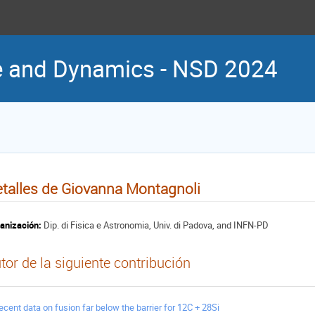
re and Dynamics - NSD 2024
talles de Giovanna Montagnoli
anización:
Dip. di Fisica e Astronomia, Univ. di Padova, and INFN-PD
tor de la siguiente contribución
ecent data on fusion far below the barrier for 12C + 28Si