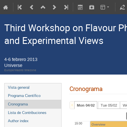
Third Workshop on Flavour Phy
and Experimental Views
4-6 febrero 2013
Universe
Europe/Madrid timezone
Cronograma
Vista general
Programa Científico
Cronograma
Mon 04/02
Tue 05/02
We
Lista de Contribuciones
Author index
15:00
Overview