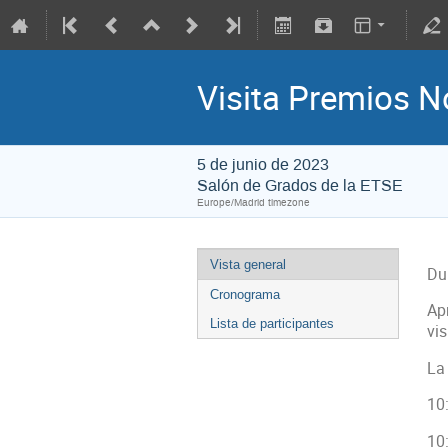
Visita Premios No
5 de junio de 2023
Salón de Grados de la ETSE
Europe/Madrid timezone
Vista general
Dur
Cronograma
Apr
Lista de participantes
vi
La
10
10