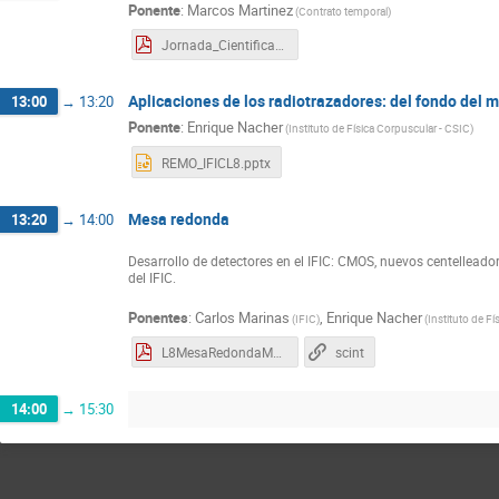
Ponente
:
Marcos Martinez
(
Contrato temporal
)
Jornada_Cientifica_L8_IFIC_Marcos_Martinez_Roig_27_03_2023.pdf
Aplicaciones de los radiotrazadores: del fondo del m
13:00
→
13:20
Ponente
:
Enrique Nacher
(
Instituto de Física Corpuscular - CSIC
)
REMO_IFICL8.pptx
Mesa redonda
13:20
→
14:00
Desarrollo de detectores en el IFIC: CMOS, nuevos centelleador
del IFIC.
Ponentes
:
Carlos Marinas
,
Enrique Nacher
(
IFIC
)
(
Instituto de F
L8MesaRedondaMarinas.pdf
scint
14:00
→
15:30