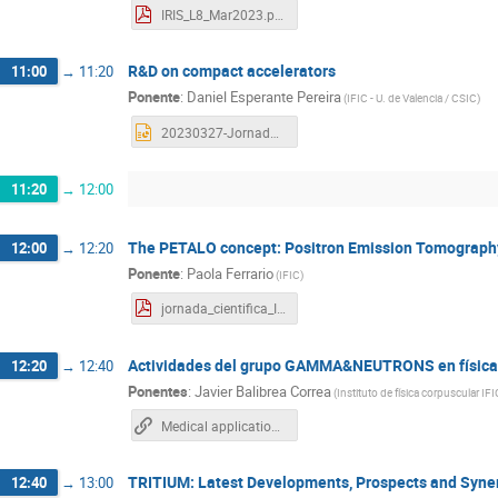
IRIS_L8_Mar2023.pdf
R&D on compact accelerators
11:00
→
11:20
Ponente
:
Daniel Esperante Pereira
(
IFIC - U. de Valencia / CSIC
)
20230327-JornadaCientifica_L8-DanielEsperante.pptx
11:20
→
12:00
The PETALO concept: Positron Emission Tomography
12:00
→
12:20
Ponente
:
Paola Ferrario
(
IFIC
)
jornada_cientifica_IFIC_petalo.pdf
Actividades del grupo GAMMA&NEUTRONS en física
12:20
→
12:40
Ponentes
:
Javier Balibrea Correa
(
Instituto de física corpuscular IFI
Medical applications in the Gamma-ray and Neutron Spectroscopy Group
TRITIUM: Latest Developments, Prospects and Syne
12:40
→
13:00