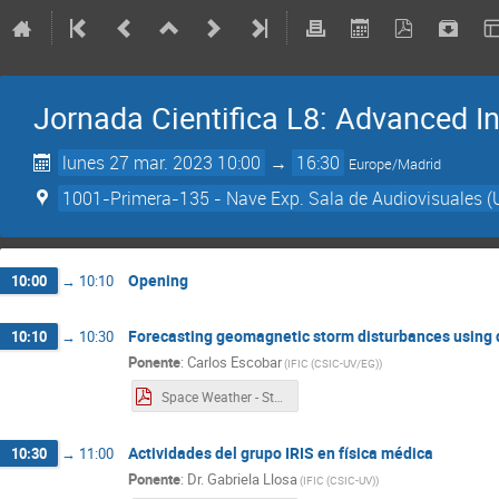
Jornada Cientifica L8: Advanced In
lunes 27 mar. 2023 10:00
→
16:30
Europe/Madrid
1001-Primera-135 - Nave Exp. Sala de Audiovisuales (
Opening
10:00
→
10:10
Forecasting geomagnetic storm disturbances using 
10:10
→
10:30
Ponente
:
Carlos Escobar
(
IFIC (CSIC-UV/EG)
)
Space Weather - Status of the project - 27.03.2023.pdf
Actividades del grupo IRIS en física médica
10:30
→
11:00
Ponente
:
Dr.
Gabriela Llosa
(
IFIC (CSIC-UV)
)