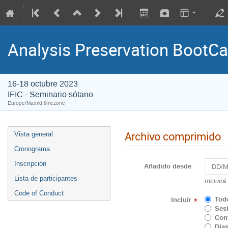
Analysis Preservation BootC
16-18 octubre 2023
IFIC - Seminario sótano
Europe/Madrid timezone
Archivo comprimido
Vista general
Cronograma
Inscripción
Añadido desde
Lista de participantes
Incluirá
Code of Conduct
Tod
Incluir
*
Sesi
Cont
Días