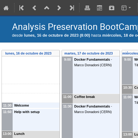
Analysis Preservation BootCam
desde
lunes, 16 de octubre de 2023 (8:00)
hasta
miércoles, 18 de o
lunes, 16 de octubre de 2023
martes, 17 de octubre de 2023
miércoles
9:00
Docker Fundamentals
-
9:00
W
Marco Donadoni
(
CERN
)
Ti
10:30
Co
11:00
Coffee break
11:00
W
Ti
11:30
Welcome
11:30
Docker Fundamentals
-
11:50
Help with setup
Marco Donadoni
(
CERN
)
13:00
Lunch
13:00
L