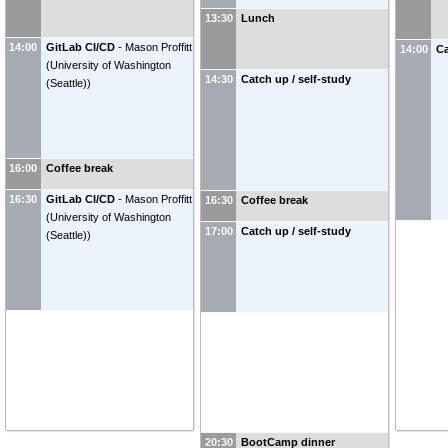
13:30
Lunch
14:00
GitLab CI/CD
-
Mason Proffitt
14:00
Ca
(
University of Washington
14:30
Catch up / self-study
(Seattle)
)
16:00
Coffee break
16:30
GitLab CI/CD
-
Mason Proffitt
16:30
Coffee break
(
University of Washington
17:00
Catch up / self-study
(Seattle)
)
20:30
BootCamp dinner