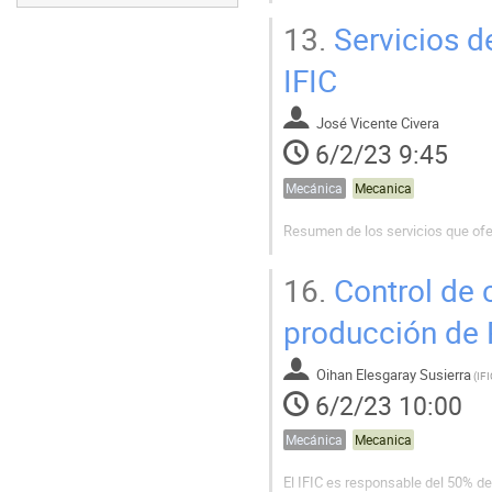
13.
Servicios d
IFIC
José Vicente Civera
6/2/23 9:45
Mecánica
Mecanica
Resumen de los servicios que ofe
16.
Control de c
producción de 
Oihan Elesgaray Susierra
(
IF
6/2/23 10:00
Mecánica
Mecanica
El IFIC es responsable del 50% de