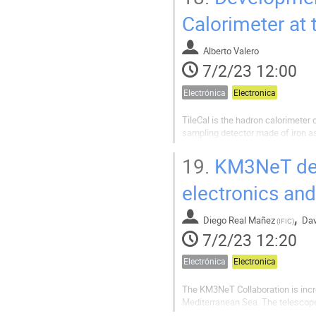
Calorimeter at
Alberto Valero
7/2/23 12:00
Electrónica
Electronica
TileCal is the hadron calorimeter 
sampling detector made of iron as 
crossing the scintillator tiles is
the LHC clock, and the...
19.
KM3NeT deve
electronics and
,
Diego Real Mañez
Dav
(
IFIC
)
7/2/23 12:20
Electrónica
Electronica
The KM3NeT Collaboration is incre
Mediterranean Sea. The telescopes
so-called Digital Optical Module