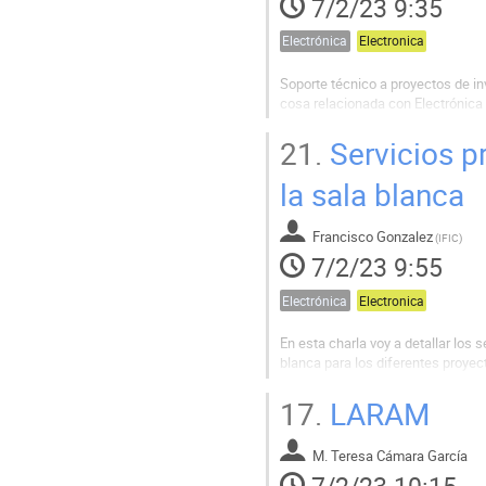
7/2/23 9:35
Electrónica
Electronica
Soporte técnico a proyectos de in
cosa relacionada con Electrónica
. Fabricación de tarjetas prototipo
21.
Servicios pr
. Ensamblado de componentes
. Reparación de equipos
la sala blanca
Francisco Gonzalez
(
IFIC
)
7/2/23 9:55
Electrónica
Electronica
En esta charla voy a detallar los 
blanca para los diferentes proyect
17.
LARAM
M. Teresa Cámara García
7/2/23 10:15