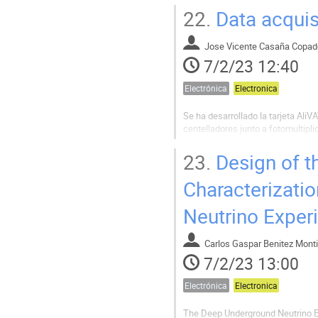
the development of the acquisition
22.
Data acquis
Jose Vicente Casaña Copad
7/2/23 12:40
Electrónica
Electronica
Se ha desarrollado la tarjeta AliV
centelladores junto a fotomultipli
la tercera versión del telescopio
23.
Design of t
Diversas tarjetas electrónicas para
Characterizati
Neutrino Exper
Carlos Gaspar Benitez Monti
7/2/23 13:00
Electrónica
Electronica
The Deep Underground Neutrino Ex