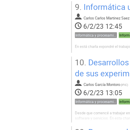
9.
Informática 
Carlos Carlos Martinez Saez
6/2/23 12:45
Informática y procesamiento de datos
En está charla expondré el trabajo
10.
Desarrollos 
de sus experi
Carlos García Montoro
(
IFIC
)
6/2/23 13:05
Informática y procesamiento de datos
Desde que comencé a trabajar en e
software y servicios. En esta cha
han contratado, como al instituto 