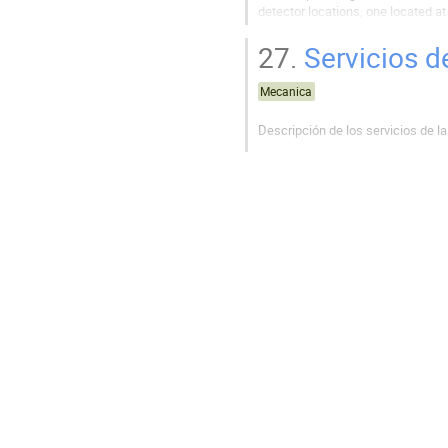
detector locations, one located at
the Sanford Underground Research 
fiducial mass each used to detect.
27.
Servicios d
Mecanica
Descripción de los servicios de 