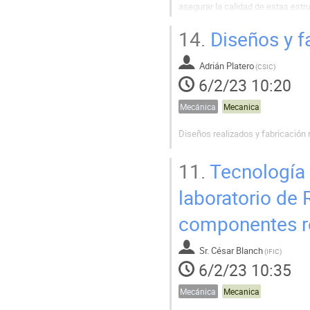
asegurar la calidad de estas estr
(QC). En el IFIC se han construido
esta charla se describirán el...
14.
Diseños y f
Adrián Platero
(
CSIC
)
6/2/23 10:20
Mecánica
Mecanica
Diseños realizados y fabricación 
11.
Tecnología 
laboratorio de 
componentes r
Sr.
César Blanch
(
IFIC
)
6/2/23 10:35
Mecánica
Mecanica