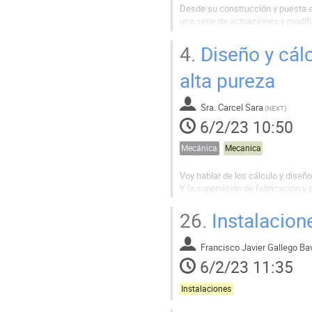
Desde su construcción y puesta en
una serie de actuaciones y modifi
han desarrollado diseños y estudi
presentación se describirán todas.
4.
Diseño y cálc
alta pureza
Sra.
Carcel Sara
(
NEXT
)
6/2/23 10:50
Mecánica
Mecanica
Voy hablar de los cálculo y diseñ
Y la supervisión de fabricación y
Así como el desarrollo (diseño y
26.
Instalacione
Francisco Javier Gallego Ba
6/2/23 11:35
Instalaciones