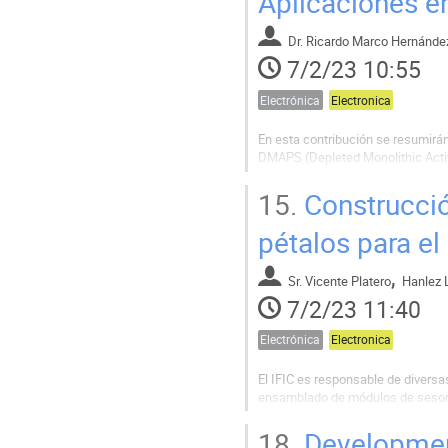
Aplicaciones e
Dr.
Ricardo Marco Hernánde
7/2/23 10:55
Electrónica
Electronica
En esta contribución se resumirán 
DMAPS (Depleted Monolithic Activ
integran el sensor y la electróni
CMOS. El IFIC participa, en el ámbi
15.
Construcció
pétalos para e
,
Sr.
Vicente Platero
Hanlez 
7/2/23 11:40
Electrónica
Electronica
El IFIC es responsable de diversa
ensamblado de módulos de sesores
control de calidad (QC) de dichas
eléctricos derivados del QC.
18.
Development