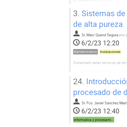
3.
Sistemas de 
de alta pureza
Sr.
Marc Querol Segura
(
IFIC-
6/2/23 12:20
Mantenimiento
Instalaciones
Comentaré varias técnicas de rec
Explicaré técnicas de pur
detectores DEMO++ en Vale
24.
Introducción
Técnicas de purificación d
procesado de 
Sr.
Fco. Javier Sanchez Mart
6/2/23 12:40
Informatica y procesamiento de datos