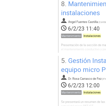
8.
Mantenimient
instalaciones
Angel Fuentes Castilla
(
Contr
6/2/23 11:40
Mantenimiento
Instalaciones
Presentación de la sección de man
el mantenimiento conductivo y pre
personal del servicio también pr
llevar a cabo estas nuevas fases,.
5.
Gestión Insta
equipo micro 
Dr.
Rosa Carrasco de Fez
(
IF
6/2/23 12:00
Mantenimiento
Instalaciones
Se presentará un resumen de las p
actual del micro PET/CT