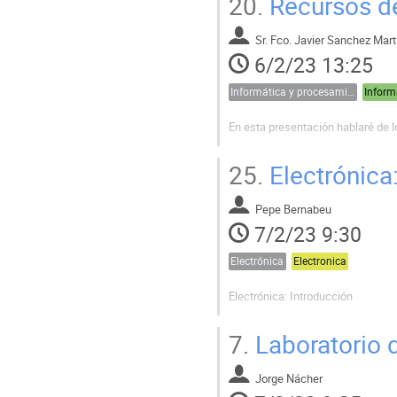
20.
Recursos de
Dada mi actual vinculación con el 
Sr.
Fco. Javier Sanchez Mart
6/2/23 13:25
Informática y procesamiento de datos
En esta presentación hablaré de l
25.
Electrónica
Pepe Bernabeu
7/2/23 9:30
Electrónica
Electronica
Electrónica: Introducción
7.
Laboratorio d
Jorge Nácher