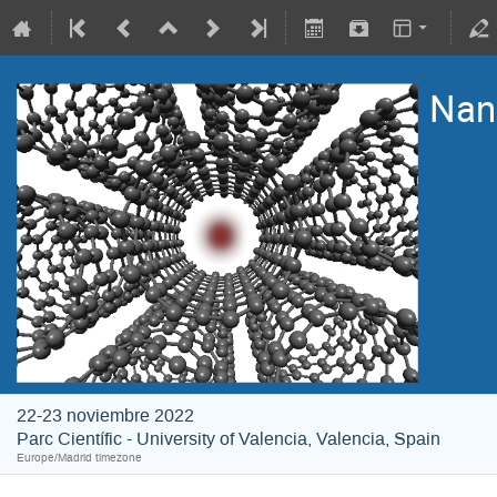
Nan
22-23 noviembre 2022
Parc Científic - University of Valencia, Valencia, Spain
Europe/Madrid timezone