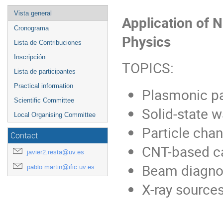
Vista general
Application of N
Cronograma
Physics
Lista de Contribuciones
Inscripción
TOPICS:
Lista de participantes
Practical information
Plasmonic pa
Scientific Committee
Solid-state 
Local Organising Committee
Particle chan
Contact
CNT-based c
javier2.resta@uv.es
Beam diagnos
pablo.martin@ific.uv.es
X-ray source