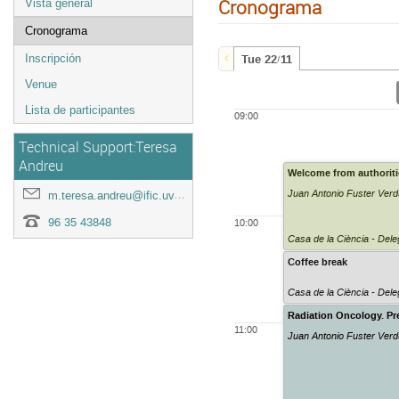
Cronograma
Vista general
Cronograma
Tue 22/11
Inscripción
Venue
Lista de participantes
09:00
Technical Support:Teresa
Andreu
Welcome from authoriti
Juan Antonio Fuster Verd
m.teresa.andreu@ific.uv.es
96 35 43848
10:00
Casa de la Ciència - Dele
Coffee break
Casa de la Ciència - Dele
Radiation Oncology. Pr
11:00
Juan Antonio Fuster Verd