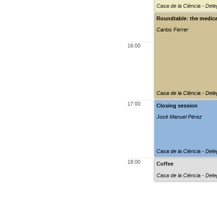
Casa de la Ciència - Dele
Roundtable: the medica
Carlos Ferrer
16:00
Casa de la Ciència - Dele
17:00
Closing session
José Manuel Pérez
Casa de la Ciència - Dele
18:00
Coffee
Casa de la Ciència - Dele