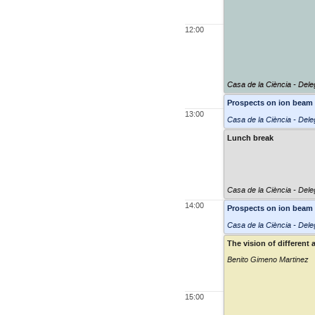
12:00
Casa de la Ciència - Dele
Prospects on ion beam
13:00
Casa de la Ciència - Dele
Lunch break
Casa de la Ciència - Dele
14:00
Prospects on ion beam
Casa de la Ciència - Dele
The vision of different
Benito Gimeno Martinez
15:00