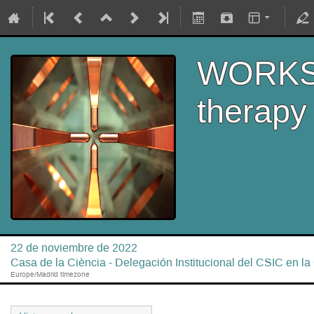
WORKSH
therapy
22 de noviembre de 2022
Casa de la Ciència - Delegación Institucional del CSIC en l
Europe/Madrid timezone