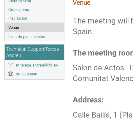
Venue
Vista general
Cronograma
The meeting will b
Inscripción
Venue
Spain.
Lista de participantes
Technical Support:Teresa
The meeting roo
Andreu
Salon de Actos - D
m.teresa.andreu@ific.uv.es
96 35 43848
Comunitat Valenc
Address:
Calle Bailía, 1 (P