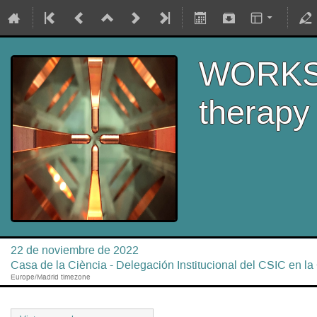
WORKSH
therapy
22 de noviembre de 2022
Casa de la Ciència - Delegación Institucional del CSIC en l
Europe/Madrid timezone