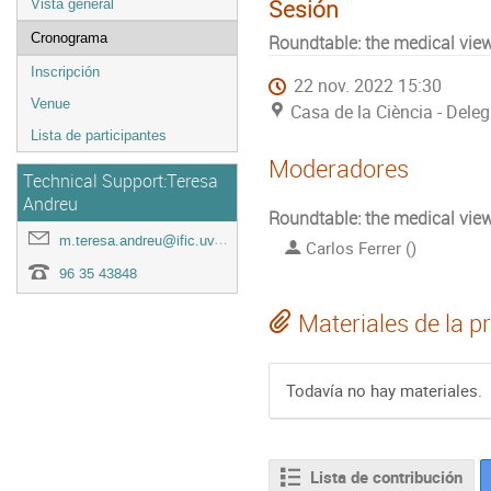
Sesión
Vista general
Cronograma
Roundtable: the medical view
Inscripción
22 nov. 2022 15:30
Venue
Casa de la Ciència - Dele
Lista de participantes
Moderadores
Technical Support:Teresa
Andreu
Roundtable: the medical view
m.teresa.andreu@ific.uv.es
Carlos Ferrer ()
96 35 43848
Materiales de la p
Todavía no hay materiales.
Lista de contribución