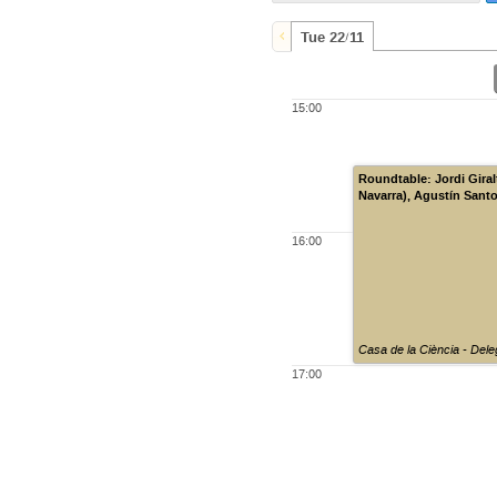
Tue 22/11
15:00
Roundtable: Jordi Giral
Navarra), Agustín Sant
16:00
Casa de la Ciència - Dele
17:00