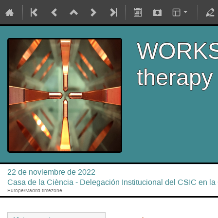
WORKSH
therapy
22 de noviembre de 2022
Casa de la Ciència - Delegación Institucional del CSIC en l
Europe/Madrid timezone