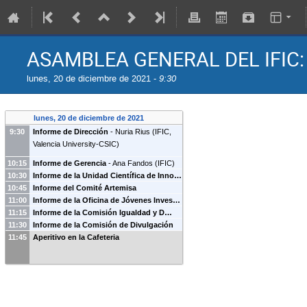
ASAMBLEA GENERAL DEL IFIC:
lunes, 20 de diciembre de 2021 -
9:30
lunes, 20 de diciembre de 2021
9:30
Informe de Dirección
-
Nuria Rius
(
IFIC,
Valencia University-CSIC
)
10:15
Informe de Gerencia
-
Ana Fandos
(
IFIC
)
10:30
Informe de la Unidad Científica de Inno…
10:45
Informe del Comité Artemisa
11:00
Informe de la Oficina de Jóvenes Inves…
11:15
Informe de la Comisión Igualdad y D…
11:30
Informe de la Comisión de Divulgación
11:45
Aperitivo en la Cafeteria