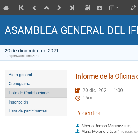
ASAMBLEA GENERAL DEL IFI
20 de diciembre de 2021
Europe/Madrid timezone
Informe de la Oficina
Vista general
Cronograma
20 dic. 2021 11:00
Lista de Contribuciones
15m
Inscripción
Lista de participantes
Ponentes
Alberto Ramos Martinez
(
IFIC
)
Maria Moreno Llácer
(