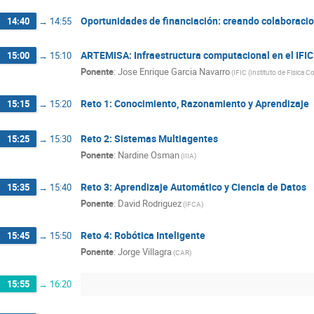
Oportunidades de financiación: creando colaboraci
14:40
→
14:55
ARTEMISA: Infraestructura computacional en el IFIC
15:00
→
15:10
Ponente
:
Jose Enrique Garcia Navarro
(
IFIC (Instituto de Fisica C
Reto 1: Conocimiento, Razonamiento y Aprendizaje
15:15
→
15:20
Reto 2: Sistemas Multiagentes
15:25
→
15:30
Ponente
:
Nardine Osman
(
IIIA
)
Reto 3: Aprendizaje Automático y Ciencia de Datos
15:35
→
15:40
Ponente
:
David Rodriguez
(
IFCA
)
Reto 4: Robótica Inteligente
15:45
→
15:50
Ponente
:
Jorge Villagra
(
CAR
)
15:55
→
16:20