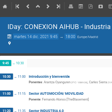
IDay: CONEXION AIHUB - Industria
martes 14 dic. 2021 9:45
→
18:00
Europe/Madrid
9:45
→
10:30
Introducción y bienvenida
10:30
→
11:00
Ponentes
:
Arantza Oyanguren
,
Carles Sierra
(
IFIC- Valencia
)
(
III
Sector AUTOMOCIÓN/ MOVILIDAD
11:00
→
11:15
Ponente
:
Fernando Alonso [TheBlasement]
Sector INDUSTRIA 4.0
11:20
→
11:35