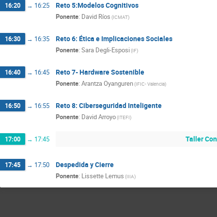
Reto 5:Modelos Cognitivos
16:20
→
16:25
Ponente
:
David Ríos
(
ICMAT
)
Reto 6: Ética e Implicaciones Sociales
16:30
→
16:35
Ponente
:
Sara Degli-Esposi
(
IF
)
Reto 7- Hardware Sostenible
16:40
→
16:45
Ponente
:
Arantza Oyanguren
(
IFIC- Valencia
)
Reto 8: Ciberseguridad Inteligente
16:50
→
16:55
Ponente
:
David Arroyo
(
ITEFI
)
Taller Co
17:00
→
17:45
Despedida y Cierre
17:45
→
17:50
Ponente
:
Lissette Lemus
(
IIIA
)