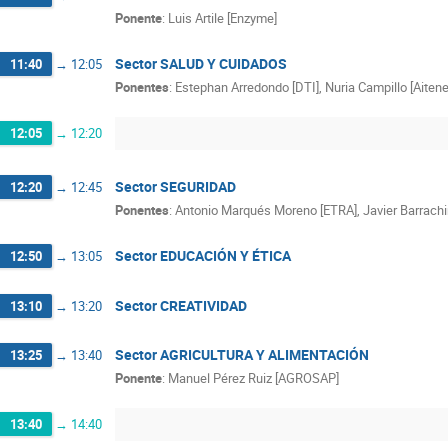
Ponente
:
Luis Artile [Enzyme]
Sector SALUD Y CUIDADOS
11:40
→
12:05
Ponentes
:
Estephan Arredondo [DTI]
,
Nuria Campillo [Aiten
12:05
→
12:20
Sector SEGURIDAD
12:20
→
12:45
Ponentes
:
Antonio Marqués Moreno [ETRA]
,
Javier Barrachi
Sector EDUCACIÓN Y ÉTICA
12:50
→
13:05
Sector CREATIVIDAD
13:10
→
13:20
Sector AGRICULTURA Y ALIMENTACIÓN
13:25
→
13:40
Ponente
:
Manuel Pérez Ruiz [AGROSAP]
13:40
→
14:40