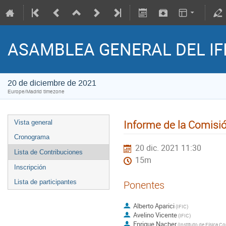
ASAMBLEA GENERAL DEL IFI
20 de diciembre de 2021
Europe/Madrid timezone
Informe de la Comisi
Vista general
Cronograma
20 dic. 2021 11:30
Lista de Contribuciones
15m
Inscripción
Lista de participantes
Ponentes
Alberto Aparici
(
IFIC
)
Avelino Vicente
(
IFIC
)
Enrique Nacher
(