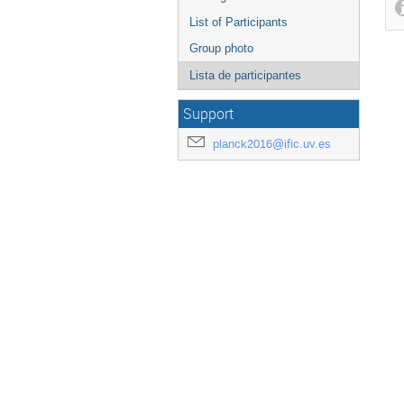
List of Participants
Group photo
Lista de participantes
Support
planck2016@ific.uv.es