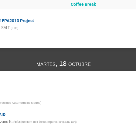
Coffee Break
f FPA2013 Project
 SALT
(
IFIC
)
martes, 18 octubre
iversidad Autonoma de Madrid
)
AID
ozano Bahilo
(
Instituto de Física Corpuscular (CSIC-UV)
)