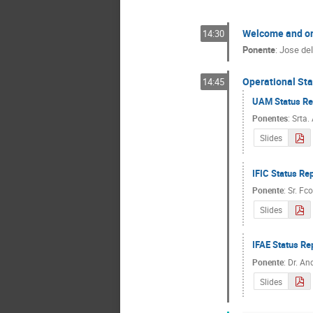
Welcome and or
14:30
Ponente
:
Jose de
Operational Stat
14:45
UAM Status Re
Ponentes
:
Srta.
Slides
IFIC Status Re
Ponente
:
Sr.
Fco
Slides
IFAE Status Re
Ponente
:
Dr.
And
Slides