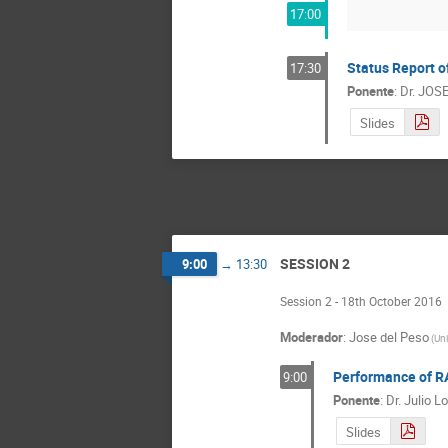
17:00
Status Report o
17:30
Ponente
:
Dr.
JOSE
Slides
SESSION 2
9:00
→
13:30
Session 2 - 18th October 2016
Moderador
:
Jose del Peso
(
Un
Performance of R
9:00
Ponente
:
Dr.
Julio L
Slides