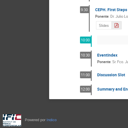
CEPH. First Steps
9:30
Ponente
:
Dr.
Julio L
Slides
10:00
EventIndex
10:30
Ponente
:
Sr.
Fco. J
Discussion Slot
11:00
Summary and End
12:00
Powered por
Indico