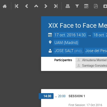
XIX Face to Face Me
17 oct. 2016 14:30
→
18 oct.
UAM (Madrid)
JOSE SALT
,
Jose del Pes
(
IFIC
)
Participantes
Almudena Montiel
Santiago Gonzalez
SESSION 1
14:30
→
20:00
First Session: 17 Oct 2016