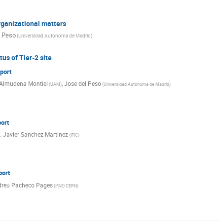
ganizational matters
l Peso
(
Universidad Autonoma de Madrid
)
us of Tier-2 site
port
Almudena Montiel
,
Jose del Peso
(
UAM
)
(
Universidad Autonoma de Madrid
)
port
. Javier Sanchez Martinez
(
IFIC
)
port
reu Pacheco Pages
(
IFAE/CERN
)