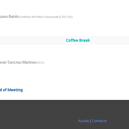
ozano Bahilo
(
Instituto de Física Corpuscular (CSIC-UV)
)
Coffee Break
avier Sanchez Martinez
(
IFIC
)
 of Meeting
Ayuda
Contacto