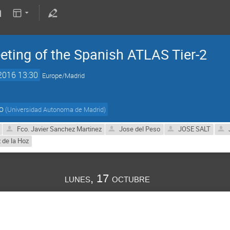
eting of the Spanish ATLAS Tier-2
 2016 13:30
Europe/Madrid
o
(
Universidad Autonoma de Madrid
)
Fco. Javier Sanchez Martinez
Jose del Peso
JOSE SALT
 de la Hoz
lunes, 17 octubre