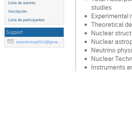
Lista de autores
studies
Inscripción
Experimental r
Lista de participantes
Theoretical d
Nuclear struct
Support
Nuclear astro
tasworkshop2014@gmail.com
Neutrino phys
Nuclear Tech
Instruments an