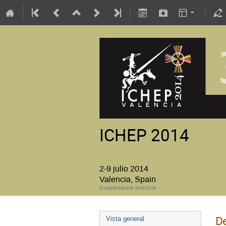
ICHEP 2014
2-9 julio 2014
Valencia, Spain
Europe/Madrid timezone
De
Vista general