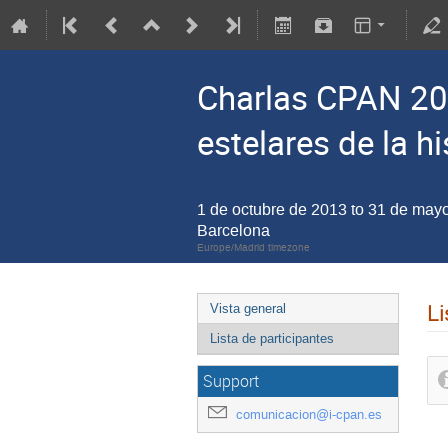
Charlas CPAN 20
estelares de la hi
1 de octubre de 2013 to 31 de may
Barcelona
Europe/Madrid timezone
Li
Vista general
Lista de participantes
Support
comunicacion@i-cpan.es