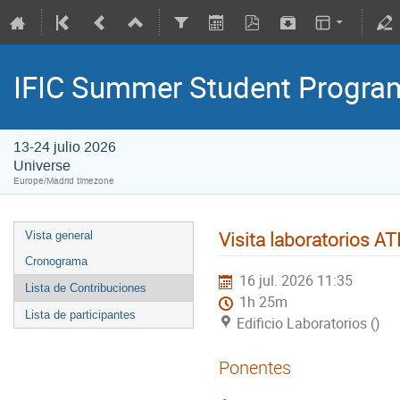
IFIC Summer Student Progr
13-24 julio 2026
Universe
Europe/Madrid timezone
Visita laboratorios 
Vista general
Cronograma
16 jul. 2026 11:35
Lista de Contribuciones
1h 25m
Lista de participantes
Edificio Laboratorios ()
Ponentes