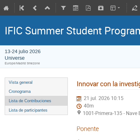
IFIC Summer Student Progr
13-24 julio 2026
Universe
Europe/Madrid timezone
Innovar con la investi
Vista general
Cronograma
21 jul. 2026 10:15
Lista de Contribuciones
40m
Lista de participantes
1001-Primera-135 - Nave E
Ponente