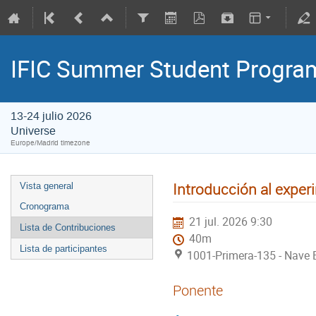
IFIC Summer Student Progr
13-24 julio 2026
Universe
Europe/Madrid timezone
Introducción al expe
Vista general
Cronograma
21 jul. 2026 9:30
Lista de Contribuciones
40m
Lista de participantes
1001-Primera-135 - Nave E
Ponente