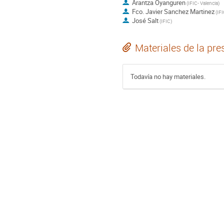
Arantza Oyanguren
(
IFIC- Valencia
)
Fco. Javier Sanchez Martinez
(
IFI
José Salt
(
IFIC
)
Materiales de la pre
Todavía no hay materiales.