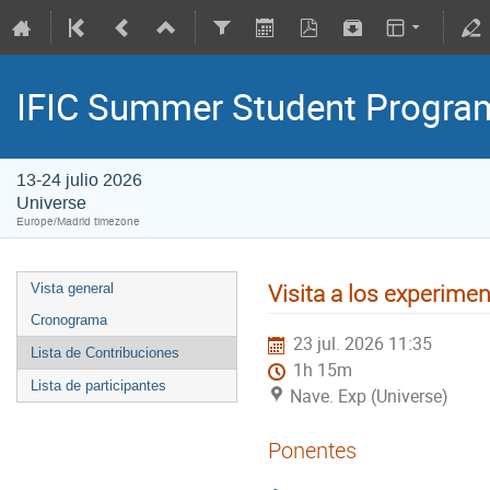
IFIC Summer Student Progr
13-24 julio 2026
Universe
Europe/Madrid timezone
Visita a los experim
Vista general
Cronograma
23 jul. 2026 11:35
Lista de Contribuciones
1h 15m
Lista de participantes
Nave. Exp (Universe)
Ponentes