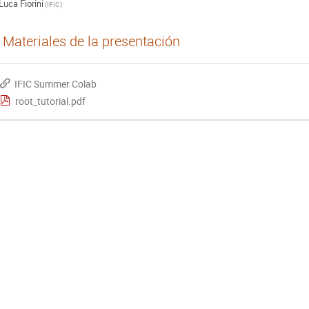
Luca Fiorini
(
IFIC
)
Materiales de la presentación
IFIC Summer Colab
root_tutorial.pdf