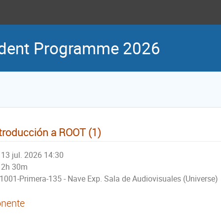
udent Programme 2026
troducción a ROOT (1)
13 jul. 2026 14:30
2h 30m
1001-Primera-135 - Nave Exp. Sala de Audiovisuales (Universe)
nente