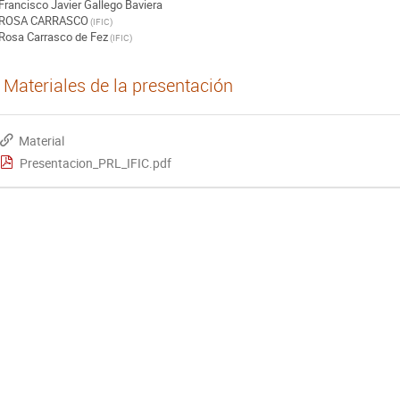
Francisco Javier Gallego Baviera
ROSA CARRASCO
(
IFIC
)
Rosa Carrasco de Fez
(
IFIC
)
Materiales de la presentación
Material
Presentacion_PRL_IFIC.pdf