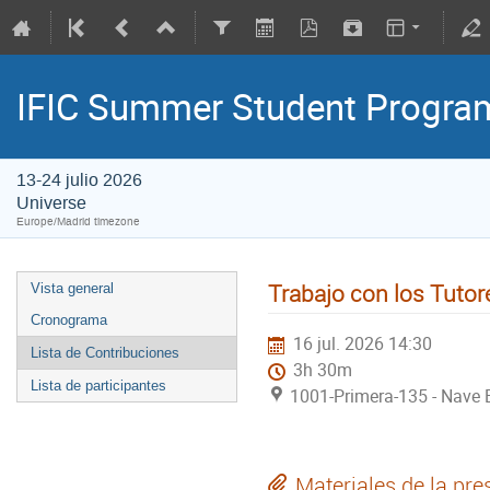
IFIC Summer Student Progr
13-24 julio 2026
Universe
Europe/Madrid timezone
Trabajo con los Tutor
Vista general
Cronograma
16 jul. 2026 14:30
Lista de Contribuciones
3h 30m
Lista de participantes
1001-Primera-135 - Nave E
Materiales de la pre