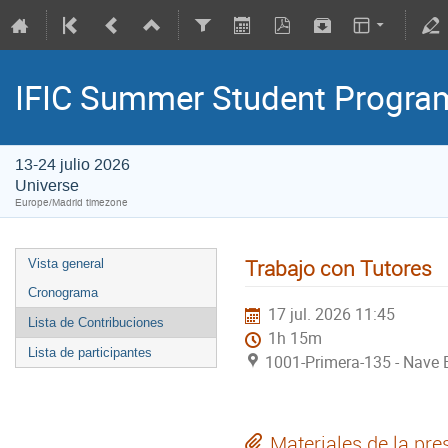
IFIC Summer Student Progr
13-24 julio 2026
Universe
Europe/Madrid timezone
Trabajo con Tutores
Vista general
Cronograma
17 jul. 2026 11:45
Lista de Contribuciones
1h 15m
Lista de participantes
1001-Primera-135 - Nave E
Materiales de la pre