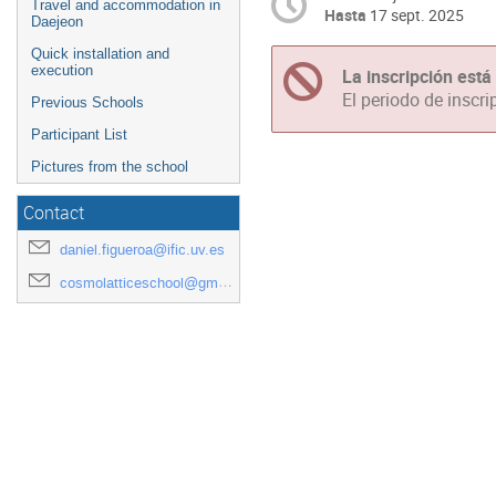
Travel and accommodation in
Hasta
17 sept. 2025
Daejeon
Quick installation and
execution
La inscripción está
El periodo de inscri
Previous Schools
Participant List
Pictures from the school
Contact
daniel.figueroa@ific.uv.es
cosmolatticeschool@gmail.com