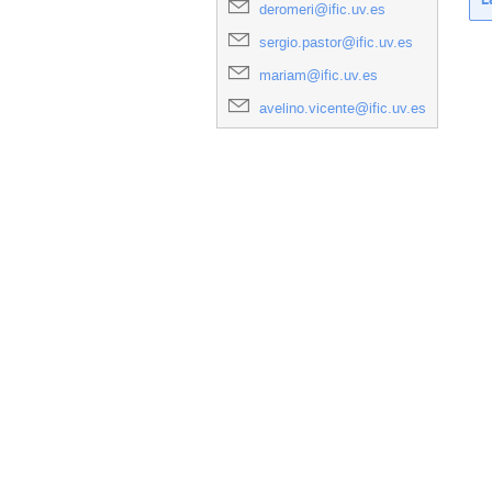
deromeri@ific.uv.es
sergio.pastor@ific.uv.es
mariam@ific.uv.es
avelino.vicente@ific.uv.es