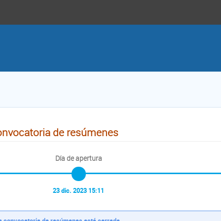
nvocatoria de resúmenes
Día de apertura
23 dic. 2023 15:11
a convocatoria de resúmenes está cerrada.