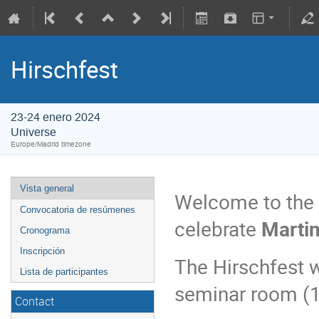
Hirschfest
23-24 enero 2024
Universe
Europe/Madrid timezone
Vista general
Welcome to the w
Convocatoria de resúmenes
celebrate
Martin
Cronograma
Inscripción
The Hirschfest w
Lista de participantes
seminar room (1s
Contact