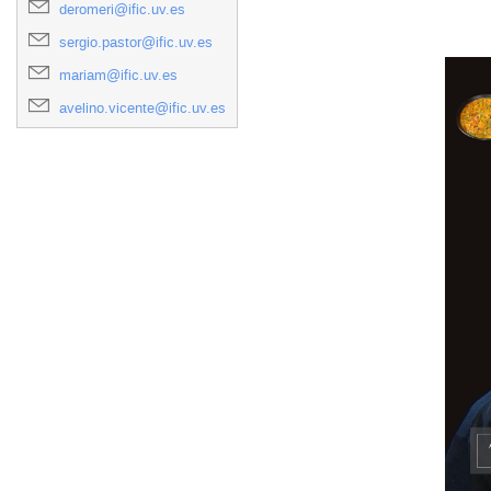
deromeri@ific.uv.es
sergio.pastor@ific.uv.es
mariam@ific.uv.es
avelino.vicente@ific.uv.es