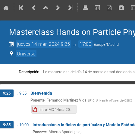
Masterclass Hands on Particle Phy
jueves 14 mar. 2024 9:25
→
17:00
Europe/Madrid
Universe
Descripción
La masterclass del día 14 de marzo estará dedicada 
Bienvenida
9:25
→
9:35
Ponente
:
Fernando Martinez Vidal
(
IFIC, University of Valencia-CSIC
)
Intro_MC-14mar2024.pdf
Introducción a la física de partículas y Modelo Estánd
9:35
→
10:00
Ponente
:
Alberto Aparici
(
IFIC
)