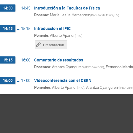
Introducción a la Facultat de Física
14:30
→
14:45
Ponente
:
María Jesús Hernández
(
Facultat de Física, UV
)
Introducción al IFIC
14:45
→
15:15
Ponente
:
Alberto Aparici
(
IFIC
)
Presentación
Comentario de resultados
15:15
→
16:00
Ponentes
:
Arantza Oyanguren
,
Fernando Martin
(
IFIC- Valencia
)
Videoconferencia con el CERN
16:00
→
17:00
Ponentes
:
Alberto Aparici
,
Arantza Oyanguren
(
IFIC
)
(
IFIC- Vale