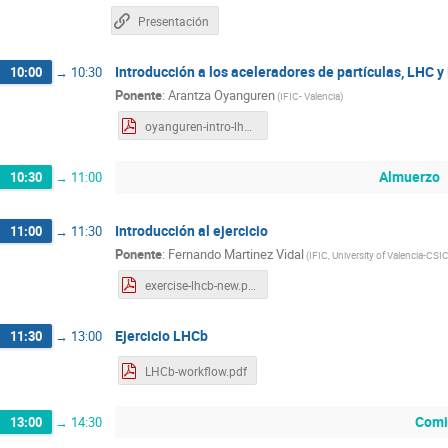
Presentación
Introducción a los aceleradores de partículas, LHC 
10:00
→
10:30
Ponente
:
Arantza Oyanguren
(
IFIC- Valencia
)
oyanguren-intro-lhcb-2023.pdf
Almuerzo
10:30
→
11:00
Introducción al ejercicio
11:00
→
11:30
Ponente
:
Fernando Martinez Vidal
(
IFIC, University of Valencia-CSI
exercise-lhcb-new.pdf
Ejercicio LHCb
11:30
→
13:00
LHCb-workflow.pdf
Comi
13:00
→
14:30