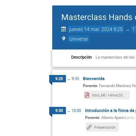
Masterclass Hands o
jueves 14 mar. 2024 9:25
→
1
Universe
Descripción
La masterclass del día
Bienvenida
9:25
→
9:35
Ponente
:
Fernando Martinez Vi
Intro_MC-14mar2024.pdf
Introducción a la física d
9:35
→
10:00
Ponente
:
Alberto Aparici
(
IFIC
)
Presentación