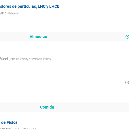
adores de partículas, LHC y LHCb
(
IFIC- Valencia
)
Almuerzo
Vidal
(
IFIC, University of Valencia-CSIC
)
Comida
 de Física