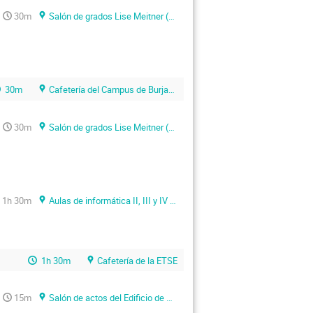
30m
Salón de grados Lise Meitner (Facultat de Física)
30m
Cafetería del Campus de Burjassot
30m
Salón de grados Lise Meitner (Facultat de Física)
1h 30m
Aulas de informática II, III y IV (Facultat de Física)
1h 30m
Cafetería de la ETSE
15m
Salón de actos del Edificio de Cabecera (Parc Científic de la Universitat de València)