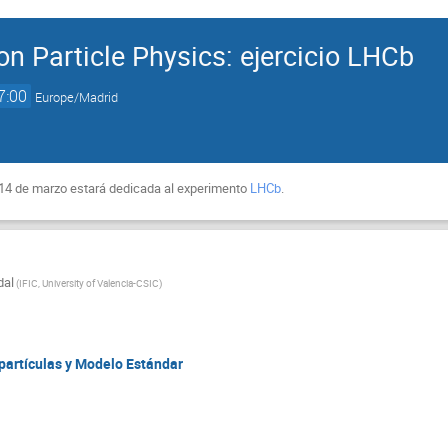
n Particle Physics: ejercicio LHCb
7:00
Europe/Madrid
 14 de marzo estará dedicada al experimento
LHCb
.
dal
(
IFIC, University of Valencia-CSIC
)
e partículas y Modelo Estándar