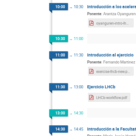
Introducción a los aceler
10:00
→
10:30
Ponente
:
Arantza Oyanguren
oyanguren-intro-lhcb-2023.pdf
10:30
→
11:00
Introducción al ejercicio
11:00
→
11:30
Ponente
:
Fernando Martinez 
exercise-lhcb-new.pdf
Ejercicio LHCb
11:30
→
13:00
LHCb-workflow.pdf
13:00
→
14:30
Introducción a la Facultat
14:30
→
14:45