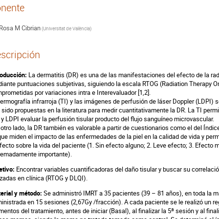
nente
Rosa M Cibrian
(
Universitat de València
)
scripción
roducción:
La dermatitis (DR) es una de las manifestaciones del efecto de la radi
iante puntuaciones subjetivas, siguiendo la escala RTOG (Radiation Therapy O
prometidas por variaciones intra e Interevaluador [1,2].
termografía infrarroja (TI) y las imágenes de perfusión de láser Doppler (LDPI) s
 sido propuestas en la literatura para medir cuantitativamente la DR. La TI permi
l y LDPI evaluar la perfusión tisular producto del flujo sanguíneo microvascular.
 otro lado, la DR también es valorable a partir de cuestionarios como el del Índ
 que miden el impacto de las enfermedades de la piel en la calidad de vida y perm
efecto sobre la vida del paciente (1. Sin efecto alguno; 2. Leve efecto; 3. Efecto
remadamente importante).
etivo:
Encontrar variables cuantificadoras del daño tisular y buscar su correlac
lizadas en clínica (RTOG y DLQI).
erial y método:
Se administró IMRT a 35 pacientes (39 – 81 años), en toda la m
inistrada en 15 sesiones (2,67Gy /fracción). A cada paciente se le realizó un re
entos del tratamiento, antes de iniciar (Basal), al finalizar la 5ª sesión y al final