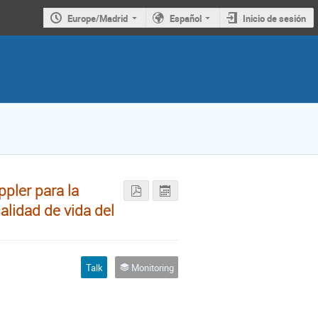
Europe/Madrid
Español
Inicio de sesión
pler para la
calidad de vida del
Talk
Monitoring