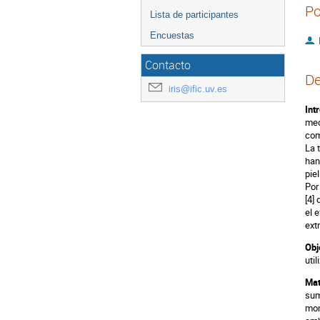
Po
Lista de participantes
Encuestas
Contacto
De
iris@ific.uv.es
Int
med
com
La 
han
pie
Por
[4]
el 
ext
Obj
uti
Mat
sum
mom