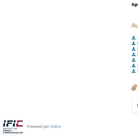
Agr
Au
Powered por
Indico