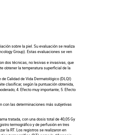
ación sobre la piel. Su evaluación se realiza
ncology Group). Estas evaluaciones se ven
on dos técnicas, no lesivas e invasivas, que
te obtener la temperatura superficial de la
ice de Calidad de Vida Dermatológico (DLQI)
ite clasificar, según la puntuación obtenida,
 moderado; 4. Efecto muy importante; 5: Efecto
ión con las determinaciones más subjetivas
ama tratada, con una dosis total de 40,05 Gy
gistro termográfico y de perfusión en tres
izar la RT. Los registros se realizaron en