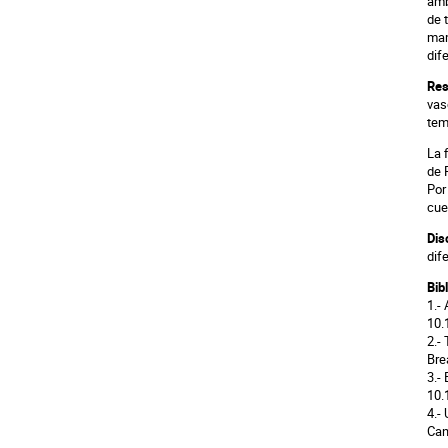
amb
de 
mam
dif
Res
vas
tem
La 
de 
Por
cue
Dis
dif
Bib
1.-
10.
2.-
Bre
3.-
10.
4.-
Can