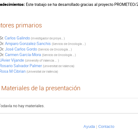
adecimientos:
Este trabajo se ha desarrollado gracias al proyecto PROMETEO/2
tores primarios
Sr.
Carlos Galindo
(
Investigador de proyecto
)
Dr.
Amparo Gonzalez-Sanchis
(
Servicio de Oncología Radioterápica, Consorcio Hospital General Universitario de Valencia
)
Dr.
José Carlos Gordo
(
Servicio de Oncología Radioterápica, Consorcio Hospital General Universitario de Valencia
)
Dr.
Carmen García-Mora
(
Servicio de Oncología Radioterápica, Consorcio Hospital General Universitario de Valencia
)
JAvier Vijande
(
University of Valencia &amp; IFIC
)
Rosario Salvador Palmer
(
Universitat de Valencia
)
Rosa M Cibrian
(
Universitat de València
)
Materiales de la presentación
Todavía no hay materiales.
Ayuda
Contacto