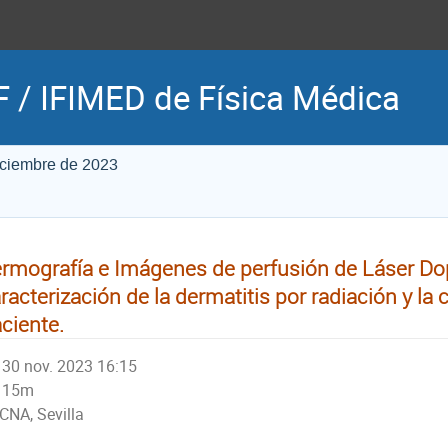
 / IFIMED de Física Médica
iciembre de 2023
rmografía e Imágenes de perfusión de Láser Dop
racterización de la dermatitis por radiación y la 
ciente.
30 nov. 2023 16:15
15m
CNA, Sevilla