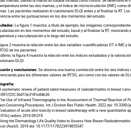
as mamas, siendo la mama no tratada tomada como control. Se determinó el ín
temperatura entre las dos mamas, y el índice de microcirculación (IMC) como dif
as. Las pacientes realizaron el cuestionario DLQI antes y al finalizar la RT. Lo
erencia entre las puntuaciones en los dos momentos del estudio.
ultados:
La figura 1 muestra, a título de ejemplo, las imágenes correspondient
cularización en dos momentos del estudio, basal y al finalizar la RT, mostrand
peratura y vascularización a lo largo del estudio.
figura 2 muestra la relación entre las dos variables cuantificadoras DT e IMC y la 
RTOG de los pacientes.
 último, la figura 4 muestra la relación ente los índices estudiados y la valorac
stionario DLQI
cusión y conclusiones:
Se observa una buena correlación entre los dos índices
erenciando para los diferentes valores de RTOG, así como con los valores de DL
liografía:
 A systematic review of patient-rated measures of radiodermatitis in breast cance
1097/COC.0b013e3181e84b36
 The Use of Infrared Thermography in the Assessment of Thermal Reaction of Pa
ast-Conserving Procedures. Int J Environ Res Public Health. 2022 doi: 10.3390/
 Evaluation of acute skin toxicity in breast radiotherapy with a new quantitative a
1016/j.radonc.2016.09.019.
 Using the Dermatology Life Quality Index to Assess How Breast Radiodermatitis A
cer (Auckl). 2019 doi: 10.1177/1178223419835547.