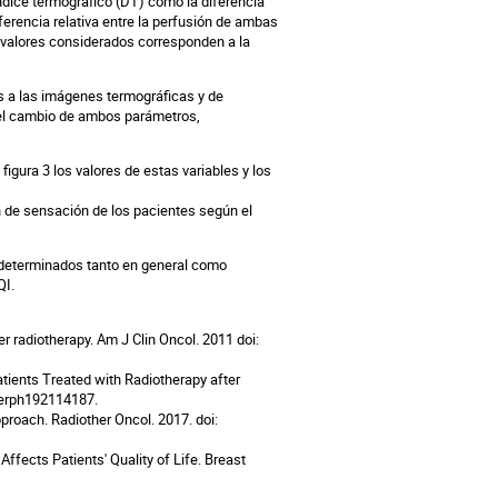
dice termográfico (DT) como la diferencia
erencia relativa entre la perfusión de ambas
s valores considerados corresponden a la
es a las imágenes termográficas y de
o el cambio de ambos parámetros,
figura 3 los valores de estas variables y los
ión de sensación de los pacientes según el
 determinados tanto en general como
QI.
r radiotherapy. Am J Clin Oncol. 2011 doi:
tients Treated with Radiotherapy after
ijerph192114187.
pproach. Radiother Oncol. 2017. doi:
ffects Patients' Quality of Life. Breast