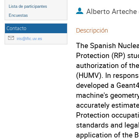
Lista de participantes
Alberto Arteche
Encuestas
Contacto
Descripción
iris@ific.uv.es
The Spanish Nuclea
Protection (RP) st
authorization of th
(HUMV). In response
developed a Geant4
machine's geometry 
accurately estimate
Protection occupati
standards and lega
application of the 