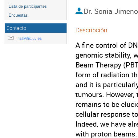
Lista de participantes
Dr.
Sonia Jimeno
Encuestas
Contacto
Descripción
iris@ific.uv.es
A fine control of D
genomic stability, 
Beam Therapy (PBT)
form of radiation t
and it is particular
tumours. However, t
remains to be elucid
cellular response to
Indeed, we have alr
with proton beams.