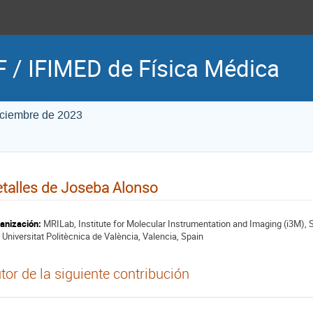
 / IFIMED de Física Médica
iciembre de 2023
talles de Joseba Alonso
anización:
MRILab, Institute for Molecular Instrumentation and Imaging (i3M),
 Universitat Politècnica de València, Valencia, Spain
tor de la siguiente contribución