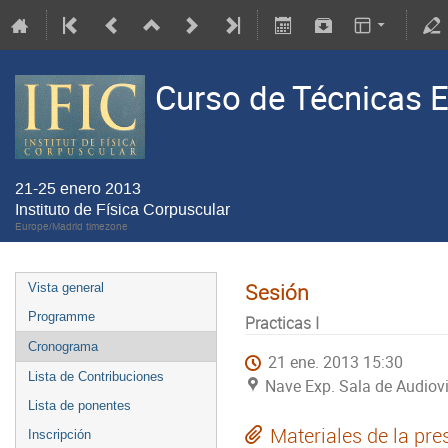
Curso de Técnicas E
21-25 enero 2013
Instituto de Física Corpuscular
Europe/Madrid timezone
Sesión
Vista general
Programme
Practicas I
Cronograma
21 ene. 2013 15:30
Lista de Contribuciones
Nave Exp. Sala de Audiovi
Lista de ponentes
Materiales de la pre
Inscripción