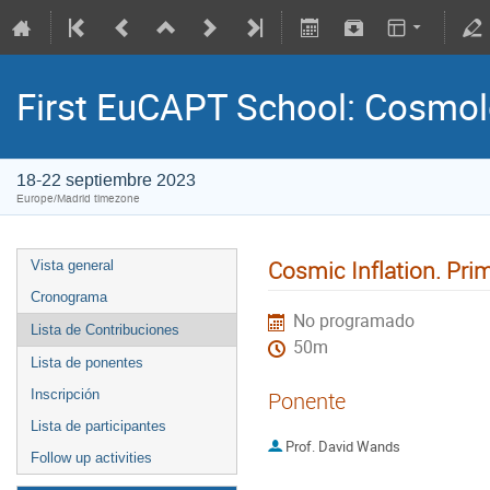
First EuCAPT School: Cosmo
18-22 septiembre 2023
Europe/Madrid timezone
Cosmic Inflation. Prim
Vista general
Cronograma
No programado
Lista de Contribuciones
50m
Lista de ponentes
Inscripción
Ponente
Lista de participantes
Prof.
David Wands
Follow up activities