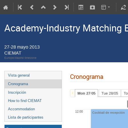
Academy-Industry Matching E
27-28 mayo 2013
CIEMAT
Europe/Madrid timezone
Cronograma
Vista general
Cronograma
Inscripción
Mon 27/05
Tue 28/05
To
How to find CIEMAT
Accommodation
12:00
Cocktail de recepción
Lista de participantes