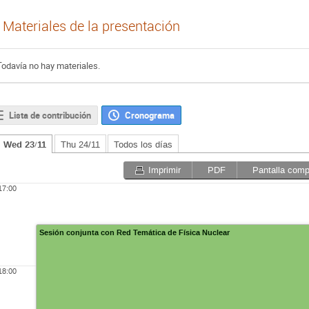
Materiales de la presentación
Todavía no hay materiales.
Lista de contribución
Cronograma
Wed 23/11
Thu 24/11
Todos los días
Imprimir
PDF
Pantalla comp
17:00
Sesión conjunta con Red Temática de Física Nuclear
18:00