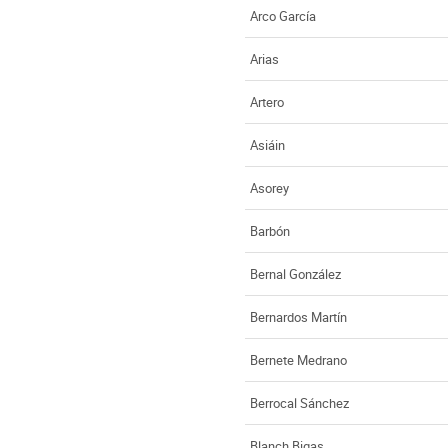
Arco García
Arias
Artero
Asiáin
Asorey
Barbón
Bernal González
Bernardos Martín
Bernete Medrano
Berrocal Sánchez
Blanch Bigas