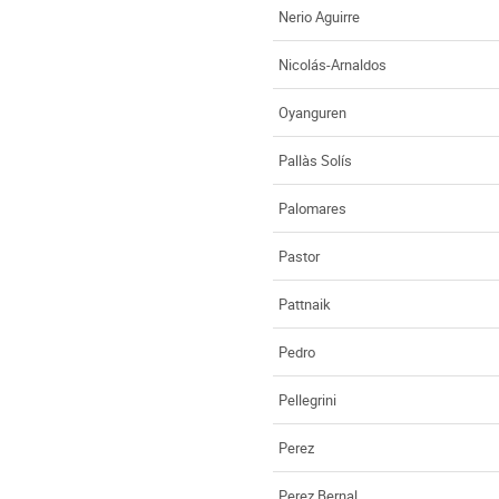
Nerio Aguirre
Nicolás-Arnaldos
Oyanguren
Pallàs Solís
Palomares
Pastor
Pattnaik
Pedro
Pellegrini
Perez
Perez Bernal