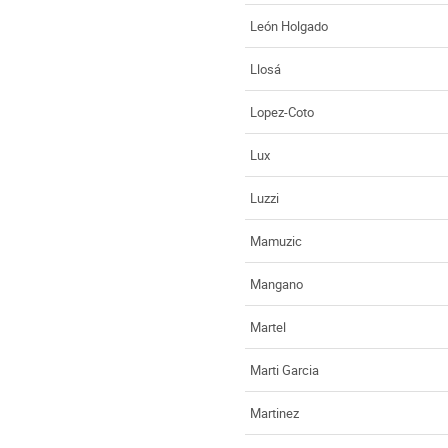
León Holgado
Llosá
Lopez-Coto
Lux
Luzzi
Mamuzic
Mangano
Martel
Marti Garcia
Martinez