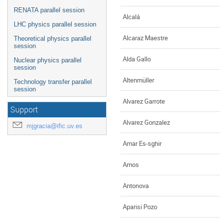
RENATA parallel session
Alcalá
LHC physics parallel session
Alcaraz Maestre
Theoretical physics parallel
session
Alda Gallo
Nuclear physics parallel
session
Altenmüller
Technology transfer parallel
session
Alvarez Garrote
Support
Alvarez Gonzalez
mjgracia@ific.uv.es
Amar Es-sghir
Amos
Antonova
Aparisi Pozo