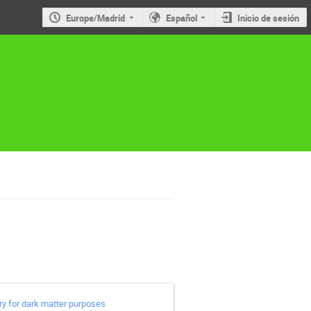
Europe/Madrid
Español
Inicio de sesión
y for dark matter purposes