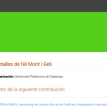
talles de Nil Mont i Geli
anización:
Universitat Politècnica de Catalunya
tor de la siguiente contribución
ENSA/ANAIS: measuring the neutron flux at the Canfranc Underground Laborator