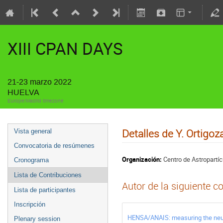
XIII CPAN DAYS
21-23 marzo 2022
HUELVA
Europe/Madrid timezone
Detalles de Y. Ortigoz
Vista general
Convocatoria de resúmenes
Organización:
Centro de Astropartíc
Cronograma
Lista de Contribuciones
Autor de la siguiente c
Lista de participantes
Inscripción
HENSA/ANAIS: measuring the neutr
Plenary session