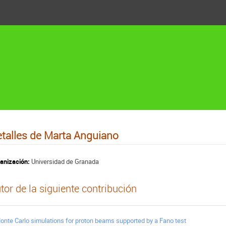
talles de Marta Anguiano
anización:
Universidad de Granada
tor de la siguiente contribución
onte Carlo simulations for proton beams supported by a Fano test