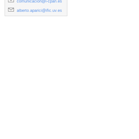
comunicacion@i-cpan.es
alberto.aparici@ific.uv.es