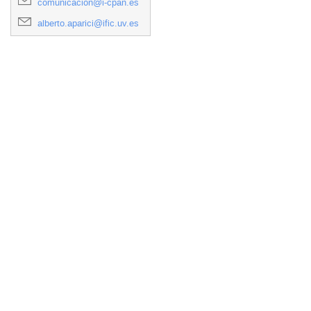
comunicacion@i-cpan.es
alberto.aparici@ific.uv.es