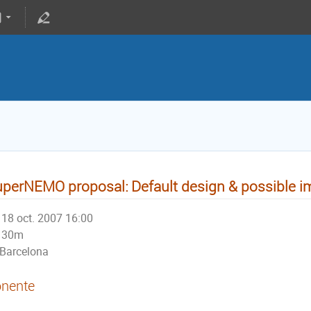
perNEMO proposal: Default design & possible 
18 oct. 2007 16:00
30m
Barcelona
nente