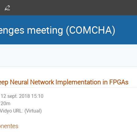
lenges meeting (COMCHA)
ep Neural Network Implementation in FPGAs
12 sept. 2018 15:10
20m
Vidyo URL: (Virtual)
nentes